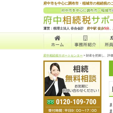
府中市を中心に調布市・稲城市の相続税の
運営：税理士法人 谷合会計
府中駅 徒歩
5分
、
府中相続税サポートセンター
>
財産を把握し、評
0120-109-700
ま
ま