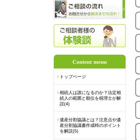
Content menu
トップページ
相続人は誰になるのか？法定相
続人の範囲と順位を税理士が解
説
(4)
遺産分割協議とは？注意点や遺
産分割協議書作成時のポイント
を解説
(5)